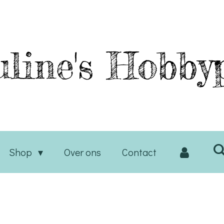
line's
Hobbyp
Shop
Over ons
Contact