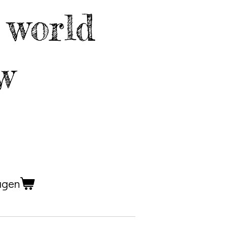
 world
w
agen