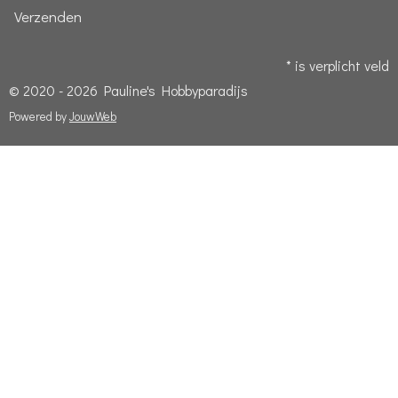
Verzenden
* is verplicht veld
© 2020 - 2026 Pauline's Hobbyparadijs
Powered by
JouwWeb