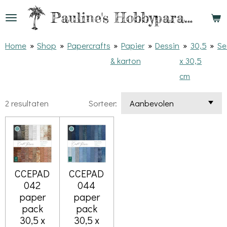
Ga
Pauline's
Hobbyparadijs
direct
naar
Home
»
Shop
»
Papercrafts
»
Papier
»
Dessin
»
30,5
»
Se
de
& karton
x 30,5
hoofdinhoud
cm
2 resultaten
Sorteer:
CCEPAD
CCEPAD
042
044
paper
paper
pack
pack
30,5 x
30,5 x