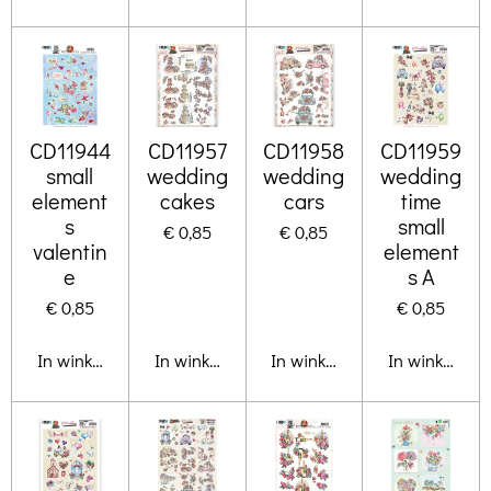
CD11944
CD11957
CD11958
CD11959
small
wedding
wedding
wedding
element
cakes
cars
time
s
small
€ 0,85
€ 0,85
valentin
element
e
s A
€ 0,85
€ 0,85
In winkelwagen
In winkelwagen
In winkelwagen
In winkelwa