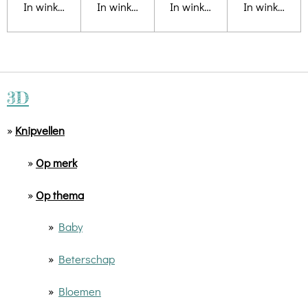
In winkelwagen
In winkelwagen
In winkelwagen
In winkelwa
3D
»
Knipvellen
»
Op merk
»
Op thema
»
Baby
»
Beterschap
»
Bloemen