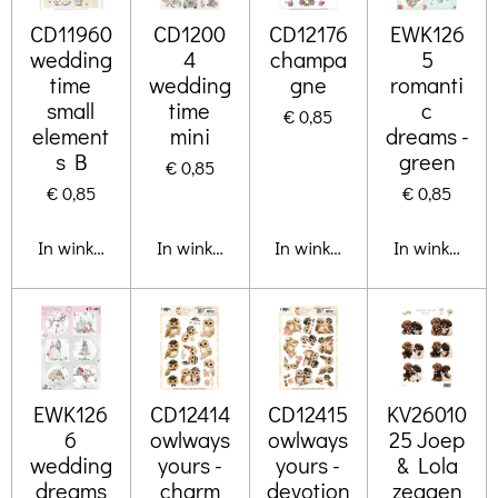
CD11960
CD1200
CD12176
EWK126
wedding
4
champa
5
time
wedding
gne
romanti
small
time
c
€ 0,85
element
mini
dreams -
s B
green
€ 0,85
€ 0,85
€ 0,85
In winkelwagen
In winkelwagen
In winkelwagen
In winkelwa
EWK126
CD12414
CD12415
KV26010
6
owlways
owlways
25 Joep
wedding
yours -
yours -
& Lola
dreams
charm
devotion
zeggen