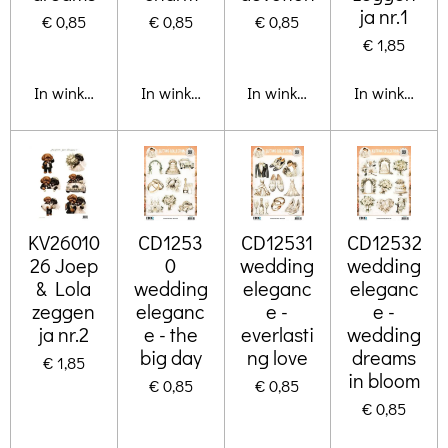
ja nr.1
€ 0,85
€ 0,85
€ 0,85
€ 1,85
In winkelwagen
In winkelwagen
In winkelwagen
In winkelwa
KV26010
CD1253
CD12531
CD12532
26 Joep
0
wedding
wedding
& Lola
wedding
eleganc
eleganc
zeggen
eleganc
e -
e -
ja nr.2
e - the
everlasti
wedding
big day
ng love
dreams
€ 1,85
in bloom
€ 0,85
€ 0,85
€ 0,85