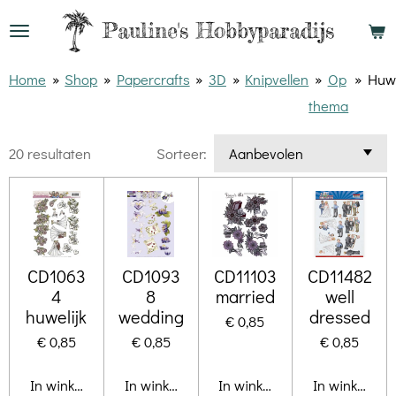
Ga
Pauline's
Hobbyparadijs
direct
naar
Home
»
Shop
»
Papercrafts
»
3D
»
Knipvellen
»
Op
»
Huwe
de
thema
hoofdinhoud
20 resultaten
Sorteer:
CD1063
CD1093
CD11103
CD11482
4
8
married
well
huwelijk
wedding
dressed
€ 0,85
€ 0,85
€ 0,85
€ 0,85
In winkelwagen
In winkelwagen
In winkelwagen
In winkelwa