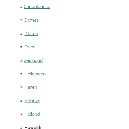
»
Condoleance
»
Dames
»
Dieren
»
Feest
»
Geslaagd
»
Halloween
»
Heren
»
Hobby's
»
Holland
» Huwelijk