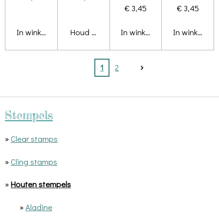
€ 3,45
€ 3,45
In winkelwagen
Houd mij op de hoogte
In winkelwagen
In winkelwa
1
2
Stempels
»
Clear stamps
»
Cling stamps
»
Houten stempels
»
Aladine