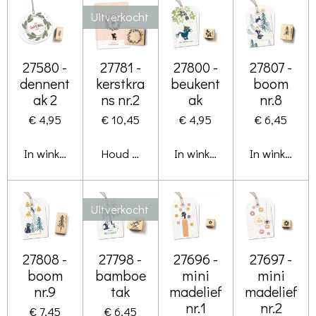
Uitverkocht
27580 -
27781 -
27800 -
27807 -
dennent
kerstkra
beukent
boom
ak 2
ns nr.2
ak
nr.8
€ 4,95
€ 10,45
€ 4,95
€ 6,45
In winkelwagen
Houd mij op de hoogte
In winkelwagen
In winkelwa
Uitverkocht
27808 -
27798 -
27696 -
27697 -
boom
bamboe
mini
mini
nr.9
tak
madelief
madelief
nr.1
nr.2
€ 7,45
€ 6,45