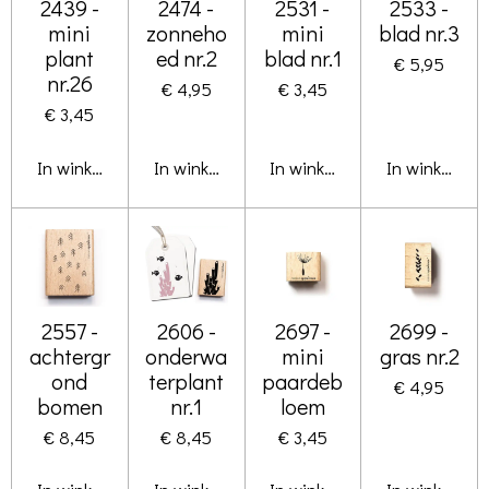
2439 -
2474 -
2531 -
2533 -
mini
zonneho
mini
blad nr.3
plant
ed nr.2
blad nr.1
€ 5,95
nr.26
€ 4,95
€ 3,45
€ 3,45
In winkelwagen
In winkelwagen
In winkelwagen
In winkelwa
2557 -
2606 -
2697 -
2699 -
achtergr
onderwa
mini
gras nr.2
ond
terplant
paardeb
€ 4,95
bomen
nr.1
loem
€ 8,45
€ 8,45
€ 3,45