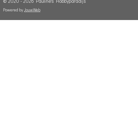
© 2020 - 2026 Pauline's Hobbyparadijs
Powered by
JouwWeb