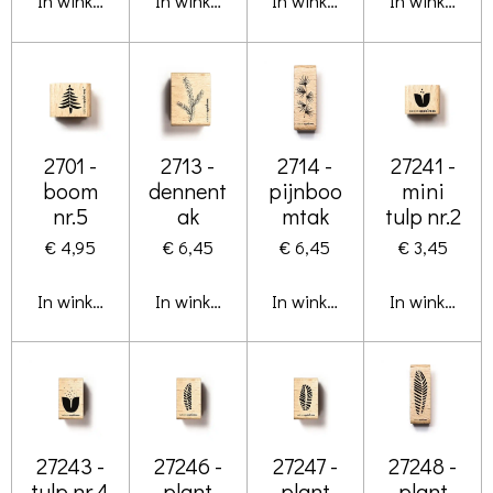
In winkelwagen
In winkelwagen
In winkelwagen
In winkelwa
2701 -
2713 -
2714 -
27241 -
boom
dennent
pijnboo
mini
nr.5
ak
mtak
tulp nr.2
€ 4,95
€ 6,45
€ 6,45
€ 3,45
In winkelwagen
In winkelwagen
In winkelwagen
In winkelwa
27243 -
27246 -
27247 -
27248 -
tulp nr.4
plant
plant
plant