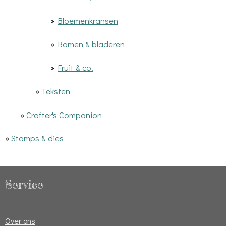
»
Bloemenkransen
»
Bomen & bladeren
»
Fruit & co.
»
Teksten
»
Crafter's Companion
»
Stamps & dies
Service
Over ons