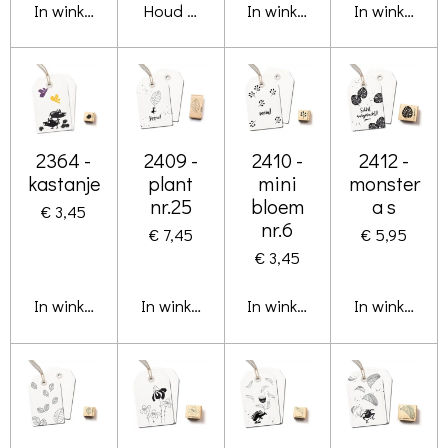
In winkelwagen
Houd mij op de hoogte
In winkelwagen
In winkelwa
2364 -
2409 -
2410 -
2412 -
kastanje
plant
mini
monster
nr.25
bloem
a s
€ 3,45
nr.6
€ 7,45
€ 5,95
€ 3,45
In winkelwagen
In winkelwagen
In winkelwagen
In winkelwa