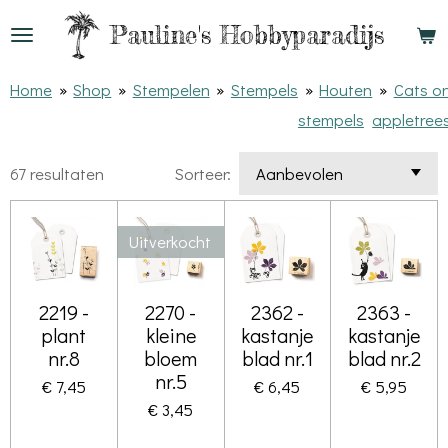
Ga
Pauline's
Hobbyparadijs
direct
naar
Home
»
Shop
»
Stempelen
»
Stempels
»
Houten
»
Cats o
de
stempels
appletree
hoofdinhoud
67 resultaten
Sorteer:
Uitverkocht
2219 -
2270 -
2362 -
2363 -
plant
kleine
kastanje
kastanje
nr.8
bloem
blad nr.1
blad nr.2
nr.5
€ 7,45
€ 6,45
€ 5,95
€ 3,45