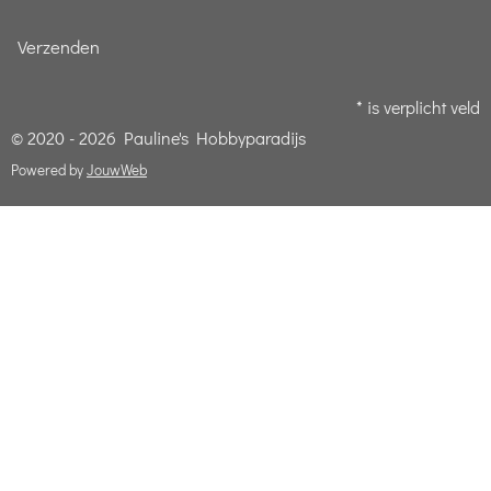
Verzenden
* is verplicht veld
© 2020 - 2026 Pauline's Hobbyparadijs
Powered by
JouwWeb