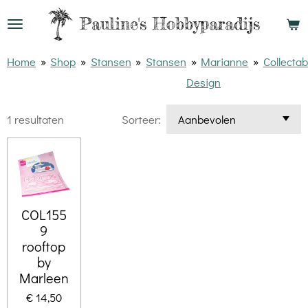
Ga
Pauline's
Hobbyparadijs
direct
naar
Home
»
Shop
»
Stansen
»
Stansen
»
Marianne
»
Collectab
de
Design
hoofdinhoud
1 resultaten
Sorteer:
COL155
9
rooftop
by
Marleen
€ 14,50