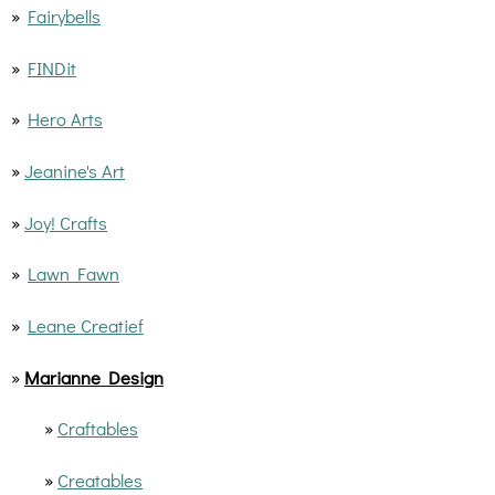
»
Fairybells
»
FINDit
»
Hero Arts
»
Jeanine's Art
»
Joy! Crafts
»
Lawn Fawn
»
Leane Creatief
»
Marianne Design
»
Craftables
»
Creatables