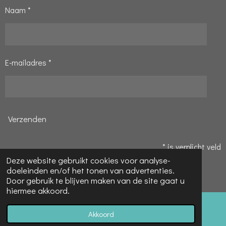
Naam *
E-mailadres *
Verzenden
* is verplicht veld
Deze website gebruikt cookies voor analyse-
© 2020 - 2026 Pauline's Hobbyparadijs
doeleinden en/of het tonen van advertenties.
Powered by
JouwWeb
Door gebruik te blijven maken van de site gaat u
hiermee akkoord.
Akkoord
E-mailadres
Telefoonnummer
Kaart