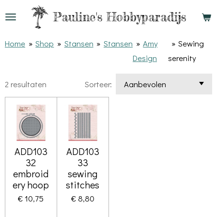
Ga
Pauline's
Hobbyparadijs
direct
naar
Home
»
Shop
»
Stansen
»
Stansen
»
Amy
»
Sewing
de
Design
serenity
hoofdinhoud
2 resultaten
Sorteer:
ADD103
ADD103
32
33
embroid
sewing
ery hoop
stitches
€ 10,75
€ 8,80