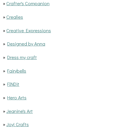
»
Crafter's Companion
»
Crealies
»
Creative Expressions
»
Designed by Anna
»
Dress my craft
»
Fairybells
»
FINDit
»
Hero Arts
»
Jeanine's Art
»
Joy! Crafts