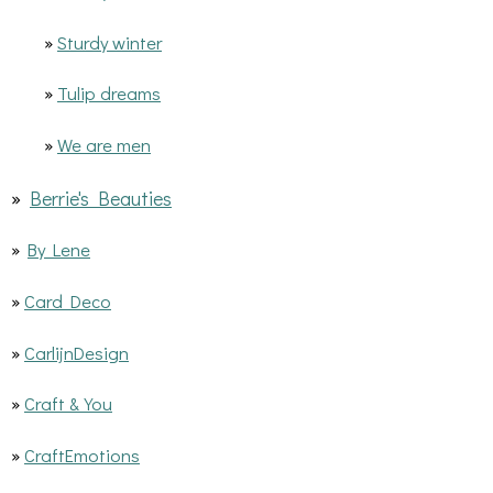
»
Sturdy winter
»
Tulip dreams
»
We are men
»
Berrie's Beauties
»
By Lene
»
Card Deco
»
CarlijnDesign
»
Craft & You
»
CraftEmotions