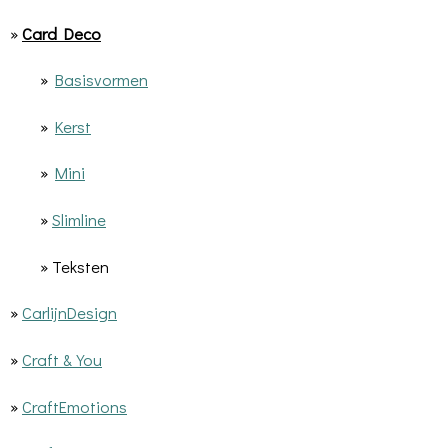
»
Card Deco
»
Basisvormen
»
Kerst
»
Mini
»
Slimline
» Teksten
»
CarlijnDesign
»
Craft & You
»
CraftEmotions