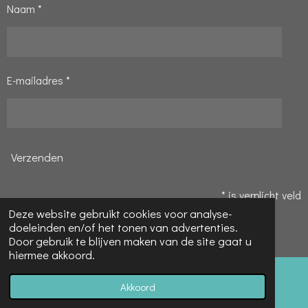
Naam *
E-mailadres *
Verzenden
* is verplicht veld
Deze website gebruikt cookies voor analyse-
© 2020 - 2026 Pauline's Hobbyparadijs
doeleinden en/of het tonen van advertenties.
Powered by
JouwWeb
Door gebruik te blijven maken van de site gaat u
hiermee akkoord.
Akkoord
E-mailadres
Telefoonnummer
Kaart