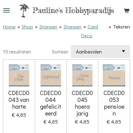
Ga
Pauline's
Hobbyparadijs
direct
naar
Home
»
Shop
»
Stansen
»
Stansen
»
Card
»
Teksten
de
Deco
hoofdinhoud
15 resultaten
Sorteer:
CDECD0
CDECD0
CDECD0
CDECD0
043 van
044
045
053
harte
gefelicit
hoera
pensioe
eerd
jarig
n
€ 4,85
€ 4,85
€ 4,85
€ 4,85