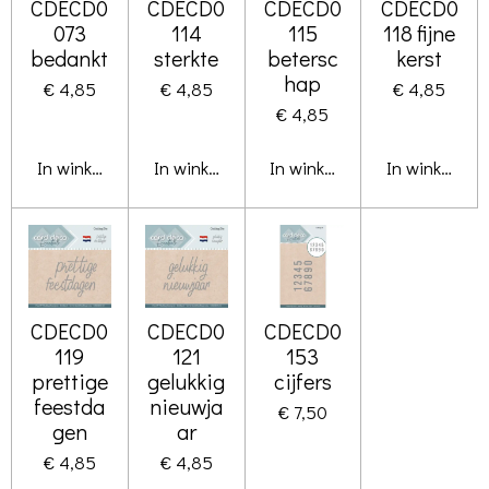
CDECD0
CDECD0
CDECD0
CDECD0
073
114
115
118 fijne
bedankt
sterkte
betersc
kerst
hap
€ 4,85
€ 4,85
€ 4,85
€ 4,85
In winkelwagen
In winkelwagen
In winkelwagen
In winkelwa
CDECD0
CDECD0
CDECD0
119
121
153
prettige
gelukkig
cijfers
feestda
nieuwja
€ 7,50
gen
ar
€ 4,85
€ 4,85