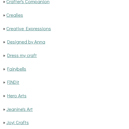
»
Crafter's Companion
»
Crealies
»
Creative Expressions
»
Designed by Anna
»
Dress my craft
»
Fairybells
»
FINDit
»
Hero Arts
»
Jeanine's Art
»
Joy! Crafts