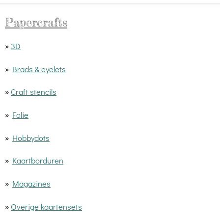
Papercrafts
»
3D
»
Brads & eyelets
»
Craft stencils
»
Folie
»
Hobbydots
»
Kaartborduren
»
Magazines
»
Overige kaartensets