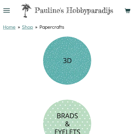
Ga
Pauline's
Hobbyparadijs
direct
naar
Home
»
Shop
»
Papercrafts
de
hoofdinhoud