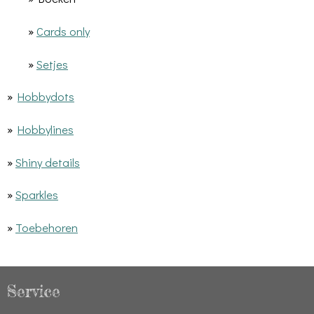
»
Cards only
»
Setjes
»
Hobbydots
»
Hobbylines
»
Shiny details
»
Sparkles
»
Toebehoren
Service