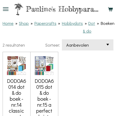
Ga
Pauline's
Hobbyparadijs
direct
naar
Home
»
Shop
»
Papercrafts
»
Hobbydots
»
Dot
»
Boeken
de
& do
hoofdinhoud
2 resultaten
Sorteer:
DODOA6
DODOA6
014 dot
015 dot
& do
& do
boek -
boek -
nr.14
nr.15 a
classic
perfect