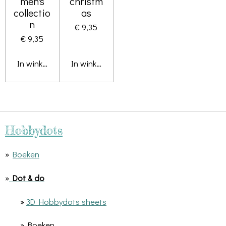
men's
christm
collectio
as
n
€ 9,35
€ 9,35
In winkelwagen
In winkelwagen
Hobbydots
»
Boeken
»
Dot & do
»
3D Hobbydots sheets
» Boeken