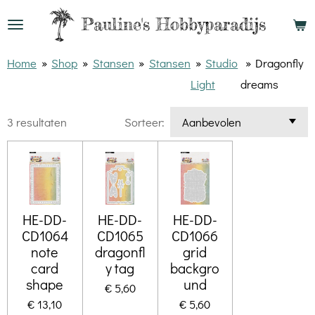
Ga
Pauline's
Hobbyparadijs
direct
naar
Home
»
Shop
»
Stansen
»
Stansen
»
Studio
»
Dragonfly
de
Light
dreams
hoofdinhoud
3 resultaten
Sorteer:
HE-DD-
HE-DD-
HE-DD-
CD1064
CD1065
CD1066
note
dragonfl
grid
card
y tag
backgro
shape
und
€ 5,60
€ 13,10
€ 5,60