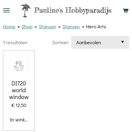
Ga
Pauline's
Hobbyparadijs
direct
naar
Home
»
Shop
»
Stansen
»
Stansen
»
Hero Arts
de
1 resultaten
Sorteer:
hoofdinhoud
DI720
world
window
€ 12,50
In winkelwagen