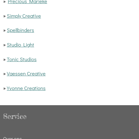
»
Precious Marieke
»
Simply Creative
»
Spellbinders
»
Studio Light
»
Tonic Studios
»
Vaessen Creative
»
Yvonne Creations
Service
Over ons