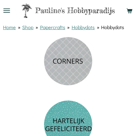
Ga
Pauline's
Hobbyparadijs
direct
naar
Home
»
Shop
»
Papercrafts
»
Hobbydots
»
Hobbydots
de
hoofdinhoud