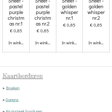
Sheet -
Sheet -
Sheet -
Sheet -
pastel
pastel
golden
golden
purple
purple
whisper
whisper
christm
christm
nr.1
nr.2
as nr.1
as nr.2
€ 0,85
€ 0,85
€ 0,85
€ 0,85
In winkelwagen
In winkelwagen
In winkelwagen
In winkelwa
Kaartborduren
»
Boeken
»
Garens
»
Kruissteek borduren