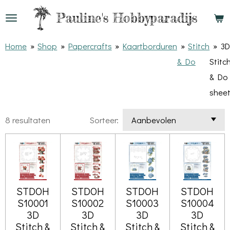
Ga
Pauline's
Hobbyparadijs
direct
naar
Home
»
Shop
»
Papercrafts
»
Kaartborduren
»
Stitch
»
3D
de
& Do
Stitc
hoofdinhoud
& Do
shee
8 resultaten
Sorteer:
STDOH
STDOH
STDOH
STDOH
S10001
S10002
S10003
S10004
3D
3D
3D
3D
Stitch &
Stitch &
Stitch &
Stitch &