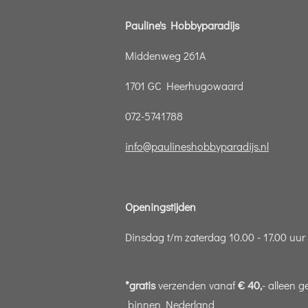
Pauline's Hobbyparadijs
Middenweg 261A
1701 GC Heerhugowaard
072-5741788
info@paulineshobbyparadijs.nl
Openingstijden
Dinsdag t/m zaterdag 10.00 - 17.00 uur
*gratis
verzenden vanaf
€ 40,
- alleen g
binnen Nederland