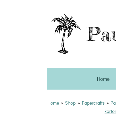
Ga
direct
naar
Pau
de
hoofdinhoud
Home
Home
»
Shop
»
Papercrafts
»
Pa
karto