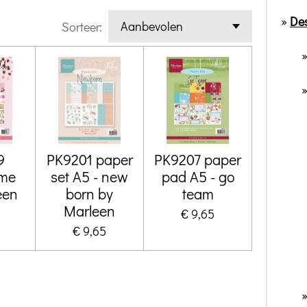
»
De
Sorteer:
9
PK9201 paper
PK9207 paper
ime
set A5 - new
pad A5 - go
een
born by
team
Marleen
€ 9,65
€ 9,65