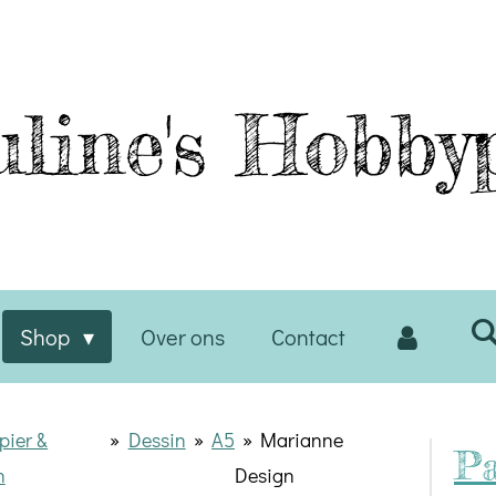
line's
Hobbyp
Shop
Over ons
Contact
pier &
»
Dessin
»
A5
»
Marianne
Pa
n
Design