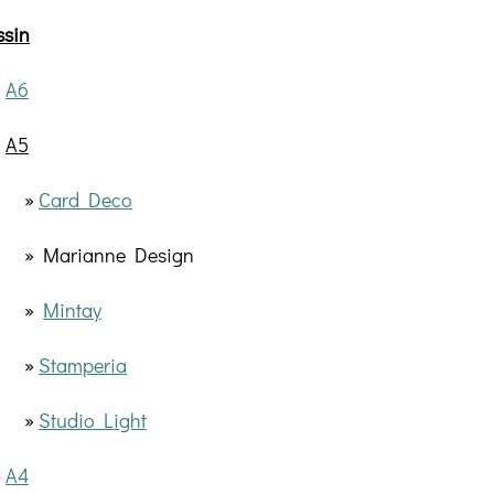
ssin
»
A6
»
A5
»
Card Deco
» Marianne Design
»
Mintay
»
Stamperia
»
Studio Light
»
A4