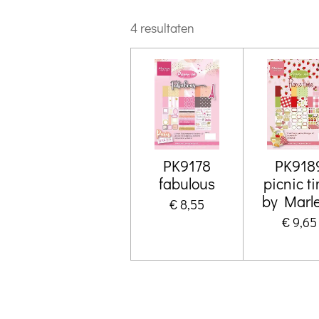
4 resultaten
PK9178
PK918
fabulous
picnic t
by Marl
€ 8,55
€ 9,65