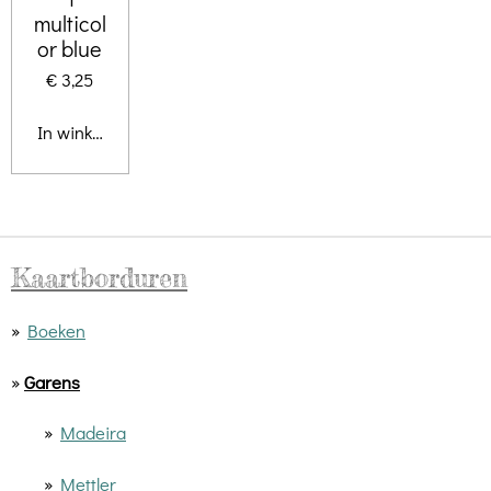
multicol
or blue
€ 3,25
In winkelwagen
Kaartborduren
»
Boeken
»
Garens
»
Madeira
»
Mettler