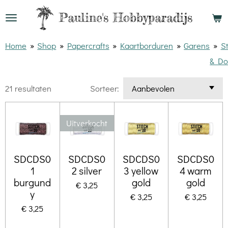
Ga
Pauline's
Hobbyparadijs
direct
naar
Home
»
Shop
»
Papercrafts
»
Kaartborduren
»
Garens
»
St
de
& D
hoofdinhoud
21 resultaten
Sorteer:
Uitverkocht
SDCDS0
SDCDS0
SDCDS0
SDCDS0
1
2 silver
3 yellow
4 warm
burgund
gold
gold
€ 3,25
y
€ 3,25
€ 3,25
€ 3,25