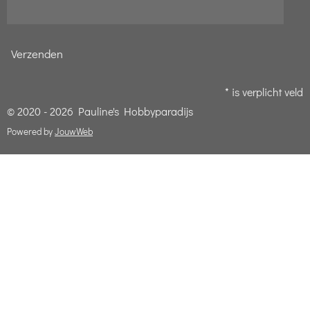
Verzenden
* is verplicht veld
© 2020 - 2026 Pauline's Hobbyparadijs
Powered by
JouwWeb