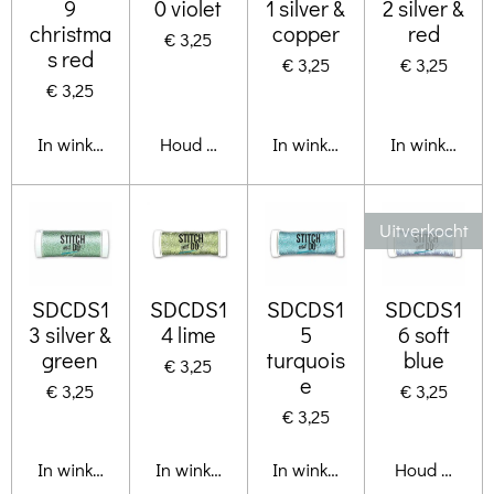
9
0 violet
1 silver &
2 silver &
christma
copper
red
€ 3,25
s red
€ 3,25
€ 3,25
€ 3,25
In winkelwagen
Houd mij op de hoogte
In winkelwagen
In winkelwa
Uitverkocht
SDCDS1
SDCDS1
SDCDS1
SDCDS1
3 silver &
4 lime
5
6 soft
green
turquois
blue
€ 3,25
e
€ 3,25
€ 3,25
€ 3,25
In winkelwagen
In winkelwagen
In winkelwagen
Houd mij op