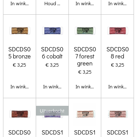
In winkelwagen
Houd mij op de hoogte
In winkelwagen
In winkelwa
SDCDS0
SDCDS0
SDCDS0
SDCDS0
5 bronze
6 cobalt
7 forest
8 red
green
€ 3,25
€ 3,25
€ 3,25
€ 3,25
In winkelwagen
In winkelwagen
In winkelwagen
In winkelwa
Uitverkocht
SDCDS0
SDCDS1
SDCDS1
SDCDS1