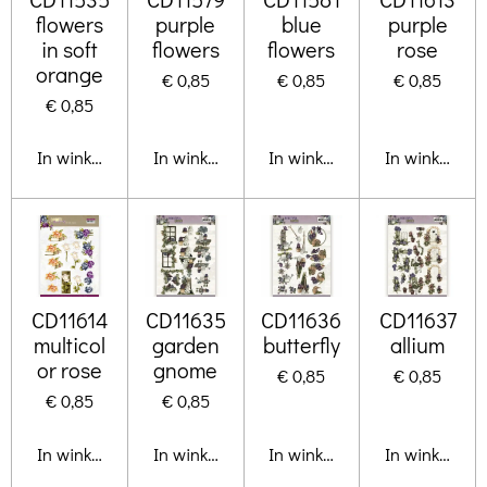
flowers
purple
blue
purple
in soft
flowers
flowers
rose
orange
€ 0,85
€ 0,85
€ 0,85
€ 0,85
In winkelwagen
In winkelwagen
In winkelwagen
In winkelwa
CD11614
CD11635
CD11636
CD11637
multicol
garden
butterfly
allium
or rose
gnome
€ 0,85
€ 0,85
€ 0,85
€ 0,85
In winkelwagen
In winkelwagen
In winkelwagen
In winkelwa