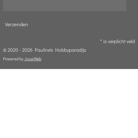
Verzenden
* is verplicht veld
© 2020 - 2026 Pauline's Hobbyparadijs
Powered by
JouwWeb