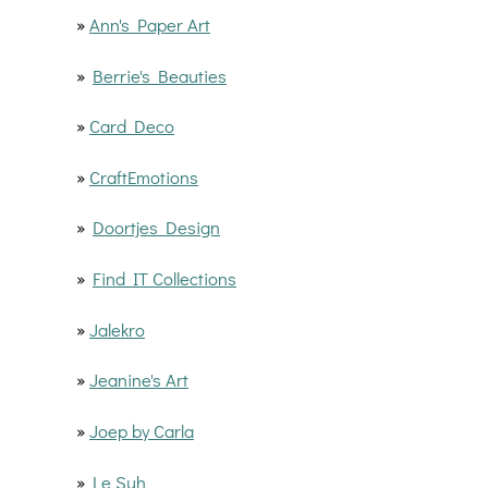
»
Ann's Paper Art
»
Berrie's Beauties
»
Card Deco
»
CraftEmotions
»
Doortjes Design
»
Find IT Collections
»
Jalekro
»
Jeanine's Art
»
Joep by Carla
»
Le Suh