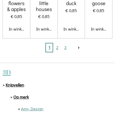
flowers
little
duck
goose
& apples
houses
€ 0,85
€ 0,85
€ 0,85
€ 0,85
In winkelwagen
In winkelwagen
In winkelwagen
In winkelwa
1
2
3
3D
»
Knipvellen
»
Op merk
»
Amy Design