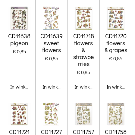
CD11638
CD11639
CD11718
CD11720
pigeon
sweet
flowers
flowers
flowers
&
& grapes
€ 0,85
strawbe
€ 0,85
€ 0,85
rries
€ 0,85
In winkelwagen
In winkelwagen
In winkelwagen
In winkelwa
CD11721
CD11727
CD11757
CD11758