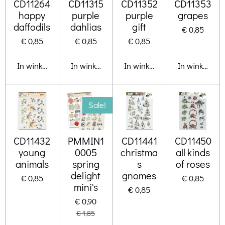
CD11264
CD11315
CD11352
CD11353
happy
purple
purple
grapes
daffodils
dahlias
gift
€ 0,85
€ 0,85
€ 0,85
€ 0,85
In winkelwagen
In winkelwagen
In winkelwagen
In winkelwa
Sale!
CD11432
PMMIN1
CD11441
CD11450
young
0005
christma
all kinds
animals
spring
s
of roses
delight
gnomes
€ 0,85
€ 0,85
mini's
€ 0,85
€ 0,90
€ 1,85