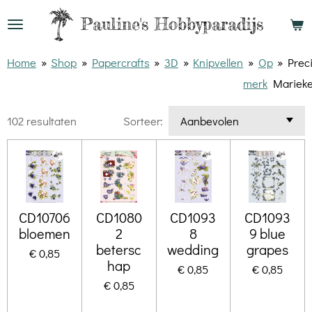
Ga
Pauline's
Hobbyparadijs
direct
naar
Home
»
Shop
»
Papercrafts
»
3D
»
Knipvellen
»
Op
»
Prec
de
merk
Mariek
hoofdinhoud
102 resultaten
Sorteer:
CD10706
CD1080
CD1093
CD1093
bloemen
2
8
9 blue
betersc
wedding
grapes
€ 0,85
hap
€ 0,85
€ 0,85
€ 0,85