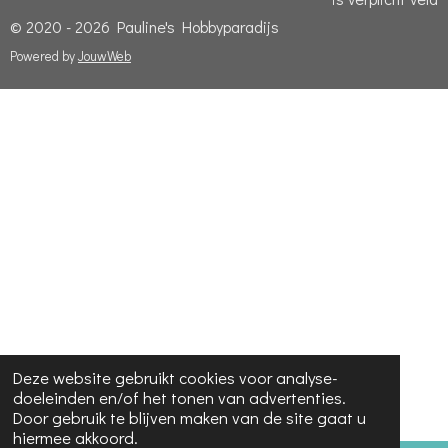
© 2020 - 2026 Pauline's Hobbyparadijs
Powered by
JouwWeb
Deze website gebruikt cookies voor analyse-
doeleinden en/of het tonen van advertenties.
Door gebruik te blijven maken van de site gaat u
hiermee akkoord.