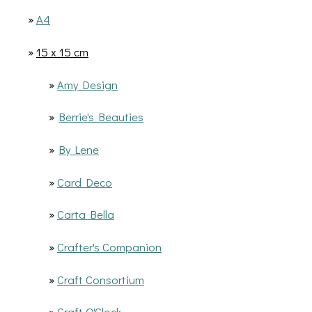
»
A4
»
15 x 15 cm
»
Amy Design
»
Berrie's Beauties
»
By Lene
»
Card Deco
»
Carta Bella
»
Crafter's Companion
»
Craft Consortium
»
Craft O'Clock