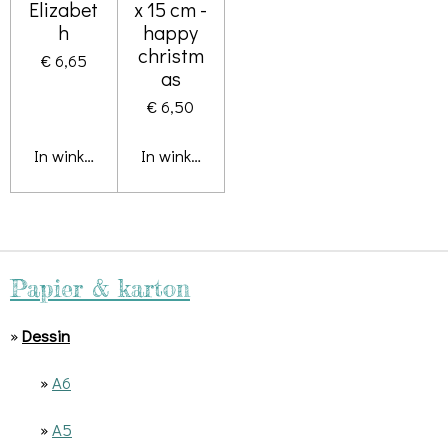
Elizabet
x 15 cm -
h
happy
christm
€ 6,65
as
€ 6,50
In winkelwagen
In winkelwagen
Papier & karton
»
Dessin
»
A6
»
A5