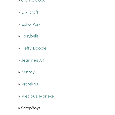
»
Dixi craft
»
Echo Park
»
Fairybells
»
Heffy Doodle
»
Jeanine's Art
»
Mintay
»
Piatek 13
»
Precious Marieke
» ScrapBoys