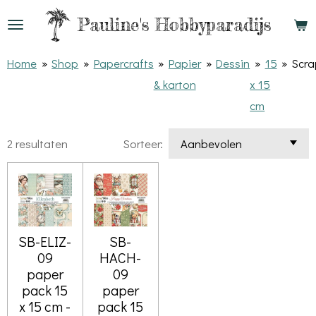
Ga
Pauline's
Hobbyparadijs
direct
naar
Home
»
Shop
»
Papercrafts
»
Papier
»
Dessin
»
15
»
Scra
de
& karton
x 15
hoofdinhoud
cm
2 resultaten
Sorteer:
SB-ELIZ-
SB-
09
HACH-
paper
09
pack 15
paper
x 15 cm -
pack 15