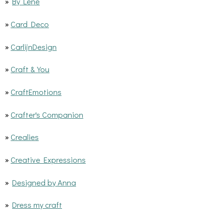
»
By Lene
»
Card Deco
»
CarlijnDesign
»
Craft & You
»
CraftEmotions
»
Crafter's Companion
»
Crealies
»
Creative Expressions
»
Designed by Anna
»
Dress my craft