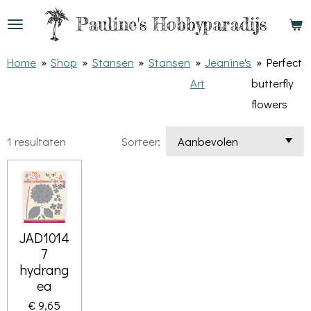
Ga
Pauline's
Hobbyparadijs
direct
naar
Home
»
Shop
»
Stansen
»
Stansen
»
Jeanine's
»
Perfect
de
Art
butterfly
hoofdinhoud
flowers
1 resultaten
Sorteer:
JAD1014
7
hydrang
ea
€ 9,65