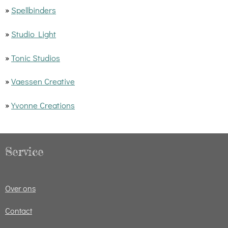
»
Spellbinders
»
Studio Light
»
Tonic Studios
»
Vaessen Creative
»
Yvonne Creations
Service
Over ons
Contact