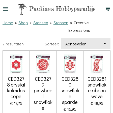
Ga
Pauline's
Hobbyparadijs
direct
naar
Home
»
Shop
»
Stansen
»
Stansen
»
Creative
de
Expressions
hoofdinhoud
7 resultaten
Sorteer:
CED327
CED327
CED328
CED3281
8 crystal
9
0
snowflak
kaleidos
pinwhee
snowflak
e ribbon
cope
l
e
wave
snowflak
sparkle
€ 17,75
€ 18,95
e
€ 16,95