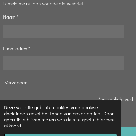
Ik meld me nu aan voor de nieuwsbrief
Naam *
E-mailadres *
Verzenden
* is verplicht veld
Deze website gebruikt cookies voor analyse-
© 2020 - 2026 Pauline's Hobbyparadijs
doeleinden en/of het tonen van advertenties. Door
Powered by
JouwWeb
gebruik te blijven maken van de site gaat u hiermee
akkoord.