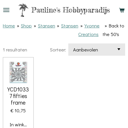
Ga
Pauline's
Hobbyparadijs
direct
naar
Home
»
Shop
»
Stansen
»
Stansen
»
Yvonne
»
Back to
de
Creations
the 50's
hoofdinhoud
1 resultaten
Sorteer:
YCD1033
7 fifties
frame
€ 10,75
In winkelwagen