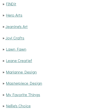
»
FINDit
»
Hero Arts
»
Jeanine's Art
»
Joy! Crafts
»
Lawn Fawn
»
Leane Creatief
»
Marianne Design
»
Masterpiece Design
»
My Favorite Things
»
Nellie's Choice