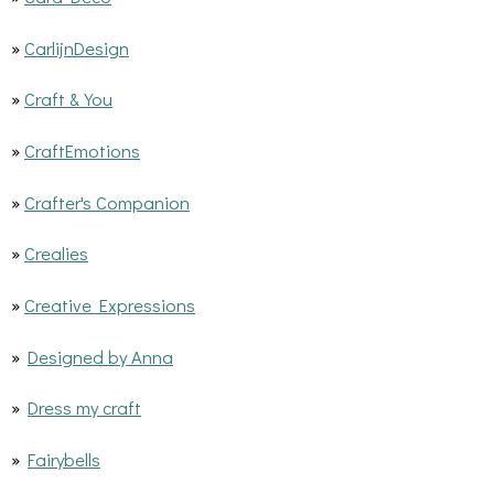
»
CarlijnDesign
»
Craft & You
»
CraftEmotions
»
Crafter's Companion
»
Crealies
»
Creative Expressions
»
Designed by Anna
»
Dress my craft
»
Fairybells