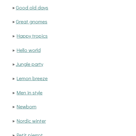
»
Good old days
»
Great gnomes
»
Happy tropics
»
Hello world
»
Jungle party
»
Lemon breeze
»
Men in style
»
Newborn
»
Nordic winter
»
Petit pierrot