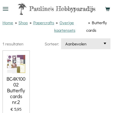
Ga
Pauline's
Hobbyparadijs
direct
naar
Home
»
Shop
»
Papercrafts
»
Overige
»
Butterfly
de
kaartensets
cards
hoofdinhoud
1 resultaten
Sorteer:
BC4K100
02
Butterfly
cards
nr.2
€ 5,95