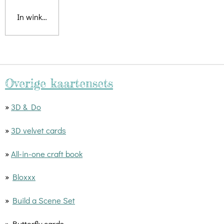
In winkelwagen
Overige kaartensets
»
3D & Do
»
3D velvet cards
»
All-in-one craft book
»
Bloxxx
»
Build a Scene Set
» Butterfly cards