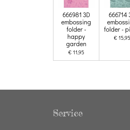
666981 3D
666714 
embossing
emboss
folder -
folder - p
happy
€ 15,9
garden
€ 11,95
Service