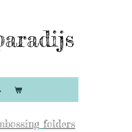
aradijs
mbossing
folders