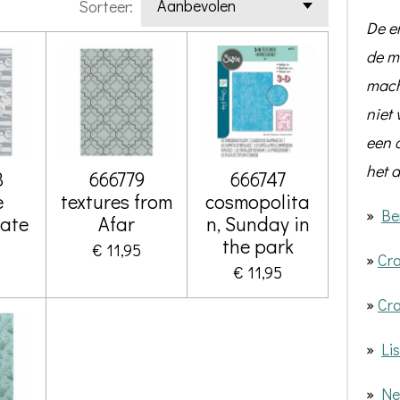
Sorteer:
De e
de m
mach
niet 
een a
het a
8
666779
666747
e
textures from
cosmopolita
»
Be
cate
Afar
n, Sunday in
the park
€ 11,95
»
Cra
€ 11,95
»
Cra
»
Li
»
Nel