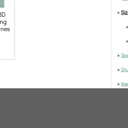
»
Siz
3D
ing
»
ines
5
»
Spe
»
Stu
»
Vae