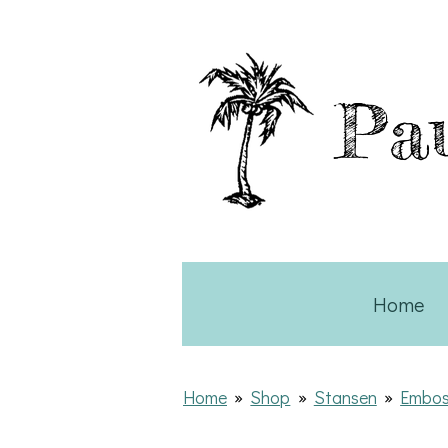
Ga
direct
naar
Pau
de
hoofdinhoud
Home
Home
»
Shop
»
Stansen
»
Embos