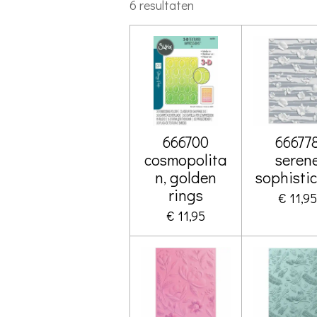
6 resultaten
666700
66677
cosmopolita
seren
n, golden
sophisti
rings
€ 11,95
€ 11,95