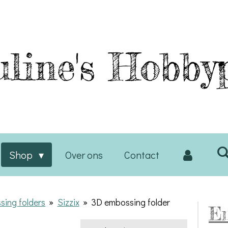
line's
Hobbyp
Shop
Over ons
Contact
sing folders
»
Sizzix
»
3D embossing folder
E