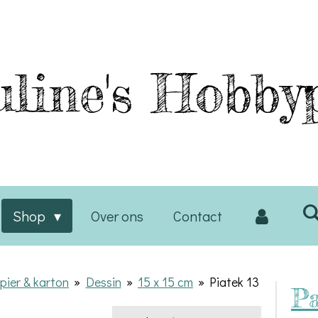
line's
Hobbyp
Shop
Over ons
Contact
pier & karton
»
Dessin
»
15 x 15 cm
»
Piatek 13
Pa