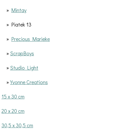
»
Mintay
» Piatek 13
»
Precious Marieke
»
ScrapBoys
»
Studio Light
»
Yvonne Creations
»
15 x 30 cm
»
20 x 20 cm
»
30,5 x 30,5 cm