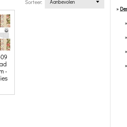
Sorteer:
»
Des
-09
pad
m -
ies