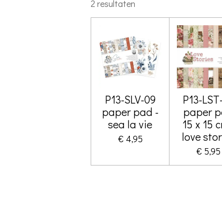
2 resultaten
P13-SLV-09
P13-LST
paper pad -
paper 
sea la vie
15 x 15 c
love stor
€ 4,95
€ 5,95