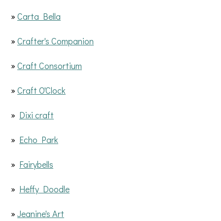
»
Carta Bella
»
Crafter's Companion
»
Craft Consortium
»
Craft O'Clock
»
Dixi craft
»
Echo Park
»
Fairybells
»
Heffy Doodle
»
Jeanine's Art