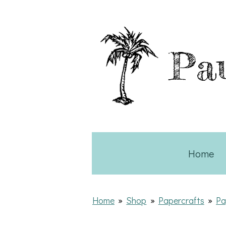
Ga
direct
naar
Pau
de
hoofdinhoud
Home
Home
»
Shop
»
Papercrafts
»
Pa