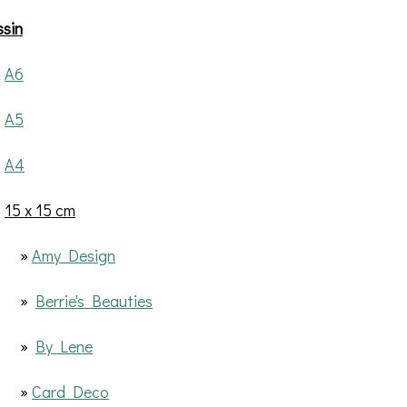
sin
»
A6
»
A5
»
A4
»
15 x 15 cm
»
Amy Design
»
Berrie's Beauties
»
By Lene
»
Card Deco