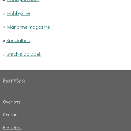
»
Hobbyzine
»
Marianne magazine
»
Specialties
»
Stitch & do boek
Service
Over ons
Contact
Bestellen