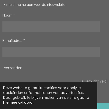
Ik meld me nu aan voor de nieuwsbrief
Naam *
E-mailadres *
Verzenden
* is verplicht veld
Deze website gebruikt cookies voor analyse-
© 2020 - 2026 Pauline's Hobbyparadijs
doeleinden en/of het tonen van advertenties.
Powered by
JouwWeb
Door gebruik te blijven maken van de site gaat u
hiermee akkoord.