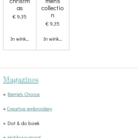
christm
men's
as
collectio
n
€ 9,35
€ 9,35
In winkelwagen
In winkelwagen
Magazines
»
Berrie's Choice
»
Creative embroidery
» Dot & do boek
»
Hobbyjournaal