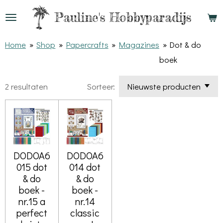
Ga
Pauline's
Hobbyparadijs
direct
naar
Home
»
Shop
»
Papercrafts
»
Magazines
»
Dot & do
de
boek
hoofdinhoud
2 resultaten
Sorteer:
DODOA6
DODOA6
015 dot
014 dot
& do
& do
boek -
boek -
nr.15 a
nr.14
perfect
classic