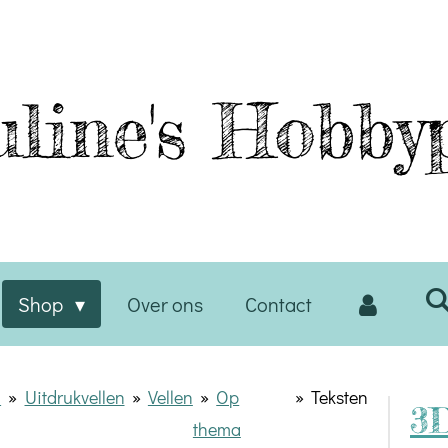
line's
Hobbyp
Shop
Over ons
Contact
D
»
Uitdrukvellen
»
Vellen
»
Op
»
Teksten
3
thema