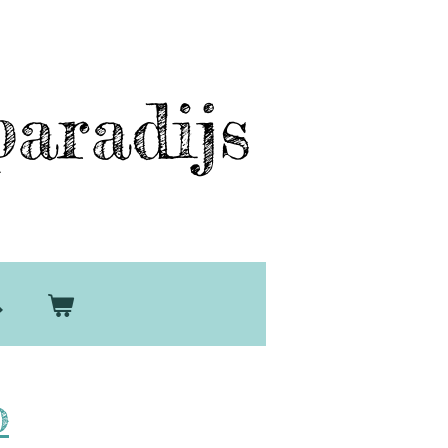
aradijs
D