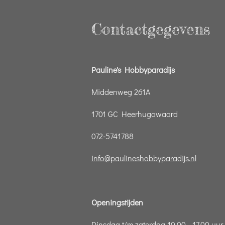
Contactgegevens
Pauline's Hobbyparadijs
Middenweg 261A
1701 GC Heerhugowaard
072-5741788
info@paulineshobbyparadijs.nl
Openingstijden
Dinsdag t/m zaterdag 10.00 - 17.00 uur