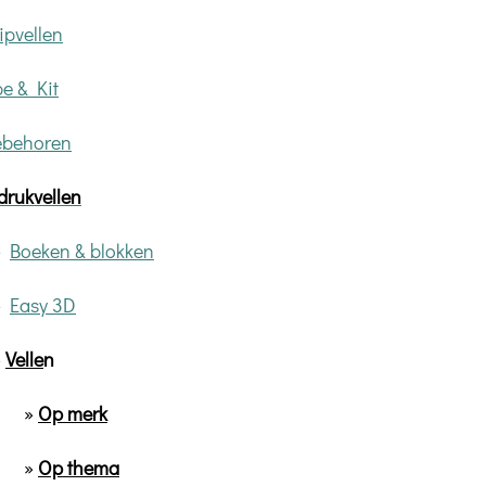
ipvellen
e & Kit
ebehoren
drukvellen
»
Boeken & blokken
»
Easy 3D
»
Velle
n
»
Op merk
»
Op thema