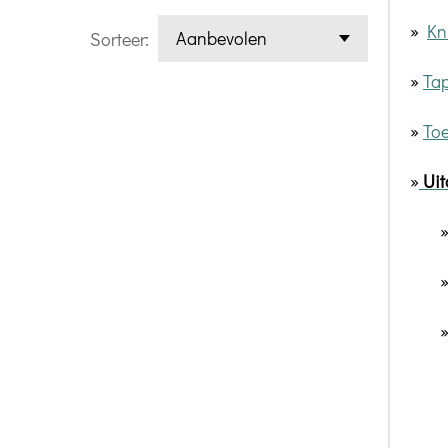
»
Kn
Sorteer:
»
Tap
»
To
»
Uit