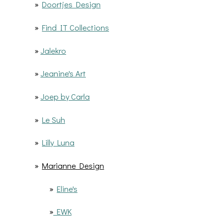
»
Doortjes Design
»
Find IT Collections
»
Jalekro
»
Jeanine's Art
»
Joep by Carla
»
Le Suh
»
Lilly Luna
»
Marianne Design
»
Eline's
»
EWK