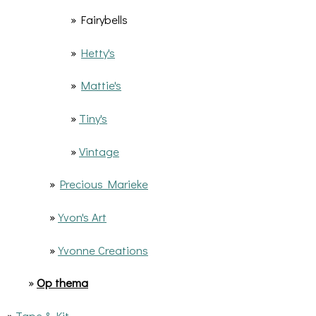
» Fairybells
»
Hetty's
»
Mattie's
»
Tiny's
»
Vintage
»
Precious Marieke
»
Yvon's Art
»
Yvonne Creations
»
Op thema
»
Tape & Kit