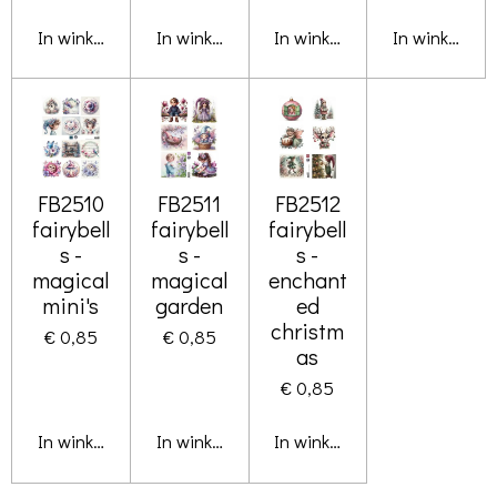
In winkelwagen
In winkelwagen
In winkelwagen
In winkelwa
FB2510
FB2511
FB2512
fairybell
fairybell
fairybell
s -
s -
s -
magical
magical
enchant
mini's
garden
ed
christm
€ 0,85
€ 0,85
as
€ 0,85
In winkelwagen
In winkelwagen
In winkelwagen