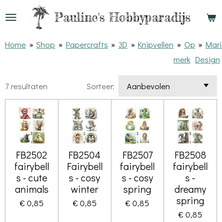
Ga
Pauline's
Hobbyparadijs
direct
naar
Home
»
Shop
»
Papercrafts
»
3D
»
Knipvellen
»
Op
»
Mar
de
merk
Design
hoofdinhoud
7 resultaten
Sorteer:
FB2502
FB2504
FB2507
FB2508
fairybell
Fairybell
fairybell
fairybell
s - cute
s - cosy
s - cosy
s -
animals
winter
spring
dreamy
spring
€ 0,85
€ 0,85
€ 0,85
€ 0,85