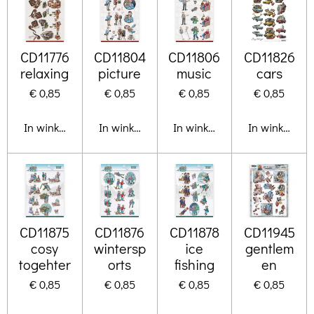
CD11776
CD11804
CD11806
CD11826
relaxing
picture
music
cars
€ 0,85
€ 0,85
€ 0,85
€ 0,85
In winkelwagen
In winkelwagen
In winkelwagen
In winkelwa
CD11875
CD11876
CD11878
CD11945
cosy
wintersp
ice
gentlem
togehter
orts
fishing
en
€ 0,85
€ 0,85
€ 0,85
€ 0,85