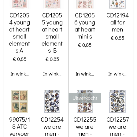
CD1205
CD1205
CD1205
CD12194
4 young
5 young
6 young
all for
at heart
at heart
at heart
men
small
small
mini's
€ 0,85
element
element
€ 0,85
s A
s B
€ 0,85
€ 0,85
In winkelwagen
In winkelwagen
In winkelwagen
In winkelwa
Uitverkocht
99075/1
CD12254
CD12255
CD12257
8 ATC
we are
we are
we are
vervoer
men -
men -
men -