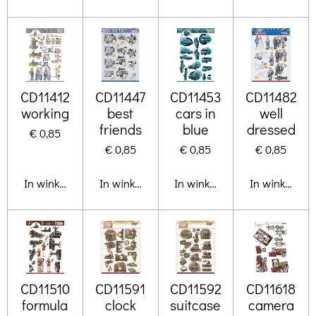
CD11412
CD11447
CD11453
CD11482
working
best
cars in
well
friends
blue
dressed
€ 0,85
€ 0,85
€ 0,85
€ 0,85
In winkelwagen
In winkelwagen
In winkelwagen
In winkelwa
CD11510
CD11591
CD11592
CD11618
formula
clock
suitcase
camera