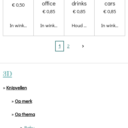
office
drinks
cars
€ 0,50
€ 0,85
€ 0,85
€ 0,85
In winkelwagen
In winkelwagen
Houd mij op de hoogte
In winkelwa
1
2
3D
»
Knipvellen
»
Op merk
»
Op thema
»
Baby