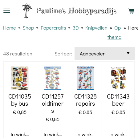
Ga
Pauline's
Hobbyparadijs
direct
naar
Home
»
Shop
»
Papercrafts
»
3D
»
Knipvellen
»
Op
»
Her
de
thema
hoofdinhoud
48 resultaten
Sorteer:
CD11035
CD11257
CD11328
CD11343
by bus
oldtimer
repairs
beer
s
€ 0,85
€ 0,85
€ 0,85
€ 0,85
In winkelwagen
In winkelwagen
In winkelwagen
In winkelwa