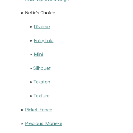
» Nellie's Choice
»
Diverse
»
Fairy tale
»
Mini
»
Silhouet
»
Teksten
»
Texture
»
Picket Fence
»
Precious Marieke