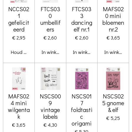
NCCS02
FTCS03
FTCS03
MAFS02
1
0
3
0 mini
gefelicit
umbellif
dancing
bloemen
eerd
ers
elf nr.1
nr.2
€ 2,95
€ 2,60
€ 2,60
€ 3,65
Houd mij op de hoogte
In winkelwagen
In winkelwagen
In winkelwa
MAFS02
NSCS00
NSCS01
NSCS02
4 mini
9
7
5 gnome
wilgenta
vintage
foldtasti
& elf
k
labels
c
€ 5,25
origami
€ 3,65
€ 4,30
€ 5,30