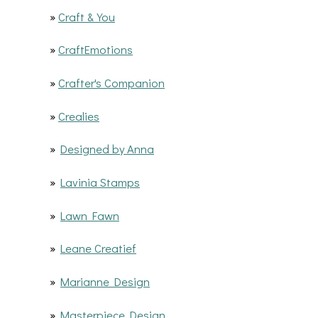
»
Craft & You
»
CraftEmotions
»
Crafter's Companion
»
Crealies
»
Designed by Anna
»
Lavinia Stamps
»
Lawn Fawn
»
Leane Creatief
»
Marianne Design
»
Masterpiece Design