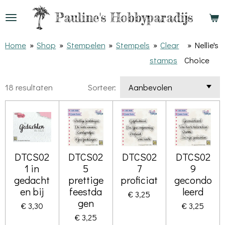
Ga
Pauline's
Hobbyparadijs
direct
naar
Home
»
Shop
»
Stempelen
»
Stempels
»
Clear
»
Nellie's
de
stamps
Choice
hoofdinhoud
18 resultaten
Sorteer:
DTCS02
DTCS02
DTCS02
DTCS02
1 in
5
7
9
gedacht
prettige
proficiat
gecondo
en bij
feestda
leerd
€ 3,25
gen
€ 3,30
€ 3,25
€ 3,25