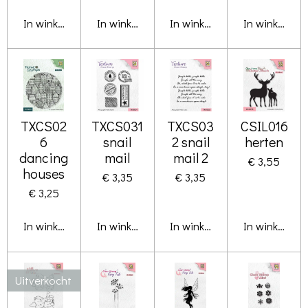
In winkelwagen
In winkelwagen
In winkelwagen
In winkelwa
TXCS02
TXCS031
TXCS03
CSIL016
6
snail
2 snail
herten
dancing
mail
mail 2
€ 3,55
houses
€ 3,35
€ 3,35
€ 3,25
In winkelwagen
In winkelwagen
In winkelwagen
In winkelwa
Uitverkocht