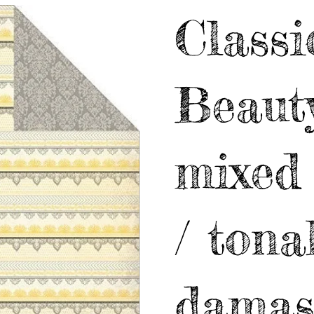
Classi
Beauty
mixed
/ tona
damas