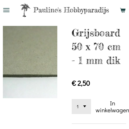
Ga
Pauline's
Hobbyparadijs
direct
naar
Grijsboard
de
hoofdinhoud
50 x 70 cm
- 1 mm dik
€ 2,50
In
winkelwage