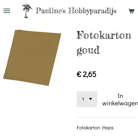
Ga
Pauline's
Hobbyparadijs
direct
naar
Fotokarton
de
hoofdinhoud
goud
€ 2,65
In
winkelwage
Fotokarton Haza