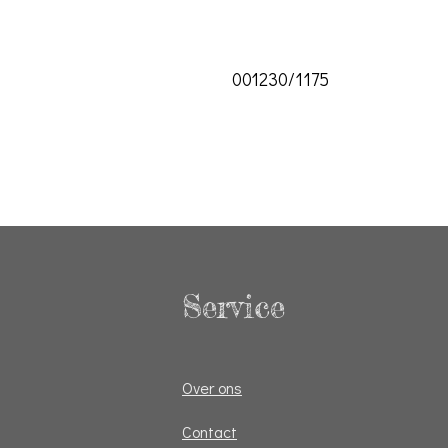
001230/1175
Service
Over ons
Contact