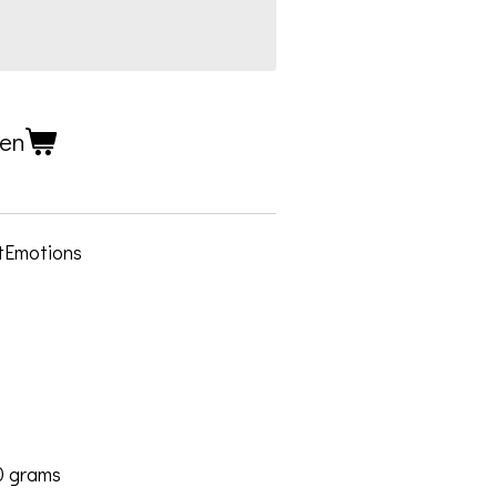
gen
ftEmotions
0 grams