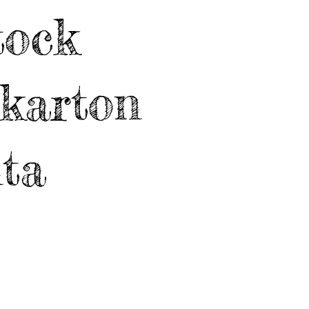
tock
nkarton
ta