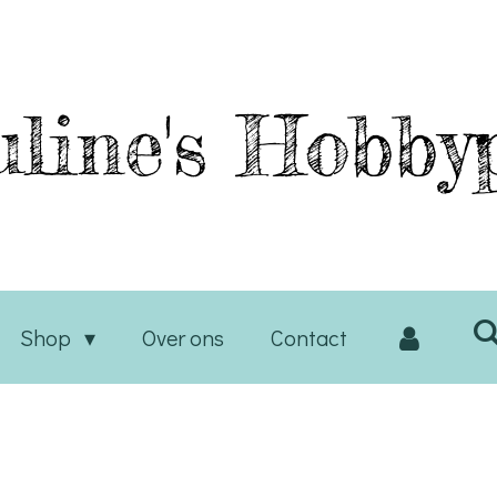
line's
Hobbyp
Shop
Over ons
Contact