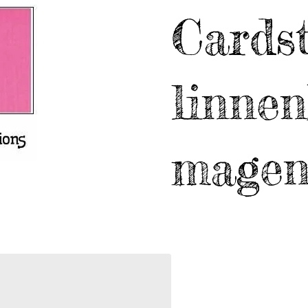
Cards
linne
magen