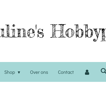
line's
Hobbyp
Shop
Over ons
Contact