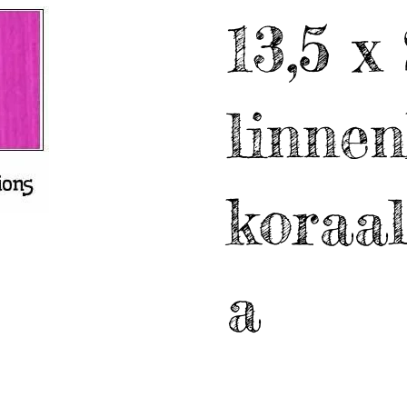
13,5 x
linne
koraa
a