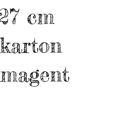
 27 cm
nkarton
lmagent