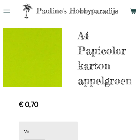
Ga
Pauline's
Hobbyparadijs
direct
naar
A4
de
hoofdinhoud
Papicolor
karton
appelgroen
€ 0,70
Vel