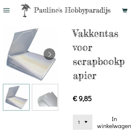
Ga
Pauline's
Hobbyparadijs
direct
naar
Vakkentas
de
hoofdinhoud
voor
scrapbookp
apier
€ 9,85
In
winkelwage