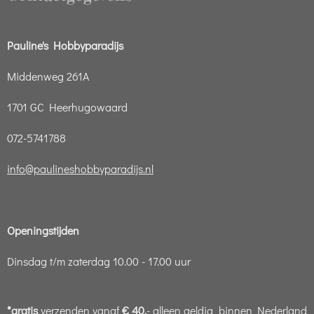
Pauline's Hobbyparadijs
Middenweg 261A
1701 GC Heerhugowaard
072-5741788
info@paulineshobbyparadijs.nl
Openingstijden
Dinsdag t/m zaterdag 10.00 - 17.00 uur
*gratis
verzenden vanaf
€ 40,
- alleen geldig binnen Nederland