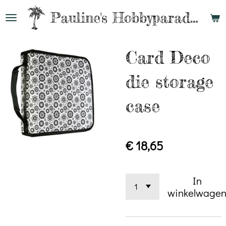
Ga
Pauline's
Hobbyparadijs
direct
naar
Card Deco
de
hoofdinhoud
die storage
case
€ 18,65
In
winkelwage