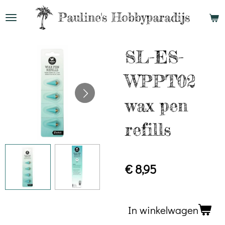
Ga
Pauline's
Hobbyparadijs
direct
naar
SL-ES-
de
hoofdinhoud
WPPT02
wax pen
refills
€ 8,95
In winkelwagen