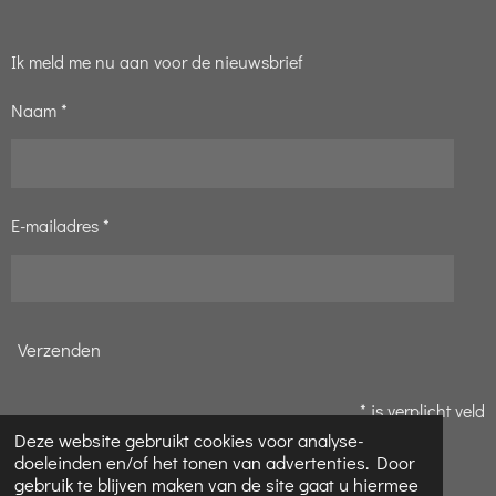
Ik meld me nu aan voor de nieuwsbrief
Naam *
E-mailadres *
Verzenden
* is verplicht veld
Deze website gebruikt cookies voor analyse-
© 2020 - 2026 Pauline's Hobbyparadijs
doeleinden en/of het tonen van advertenties. Door
Powered by
JouwWeb
gebruik te blijven maken van de site gaat u hiermee