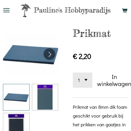
Ga
Pauline's
Hobbyparadijs
direct
naar
Prikmat
de
hoofdinhoud
€ 2,20
In
winkelwage
Prikmat van 8mm dik foam
geschikt voor gebruik bij
het prikken van gaatjes in