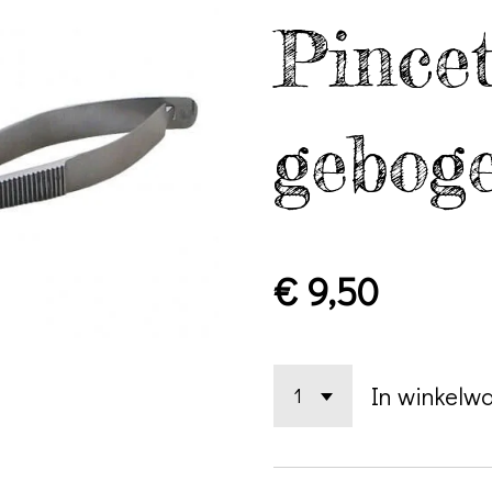
Pince
gebog
€ 9,50
In winkelw