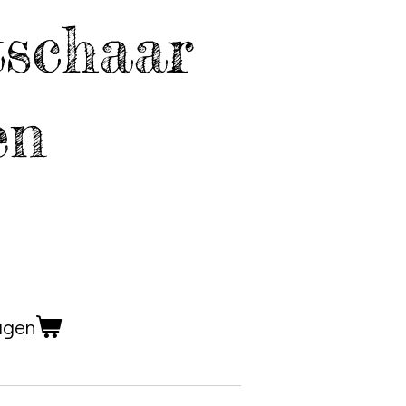
tschaar
en
agen