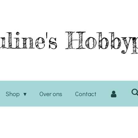
line's
Hobbyp
Shop
Over ons
Contact