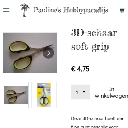
Ga
Pauline's
Hobbyparadijs
direct
naar
3D-schaar
de
hoofdinhoud
soft grip
€ 4,75
In
winkelwage
Deze 3D-schaar heeft een
fijne punt geschikt voor