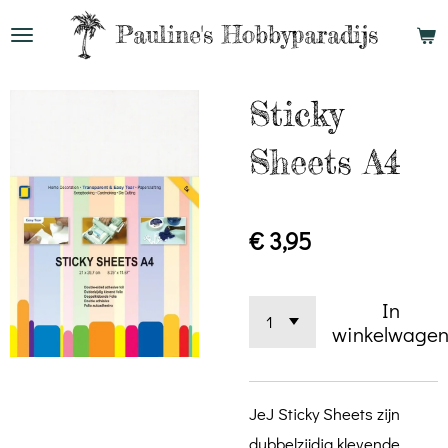
Ga
Pauline's
Hobbyparadijs
direct
naar
Sticky
de
hoofdinhoud
Sheets A4
€ 3,95
In
winkelwage
JeJ Sticky Sheets zijn
dubbelzijdig klevende