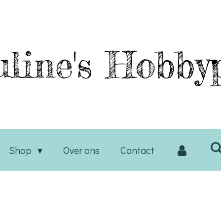
line's
Hobbyp
Shop
Over ons
Contact